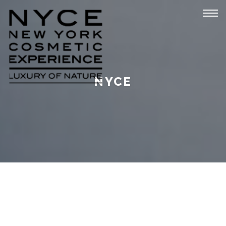
Tog
navi
NYCE