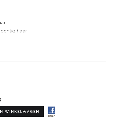
aar
ochtig haar
5