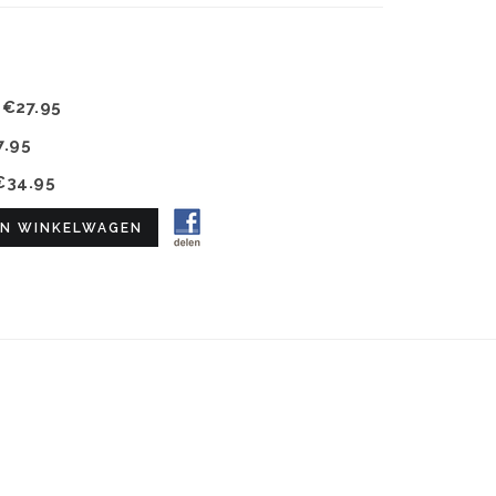
k
€27.95
7.95
€34.95