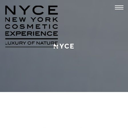
Tog
navi
NYCE