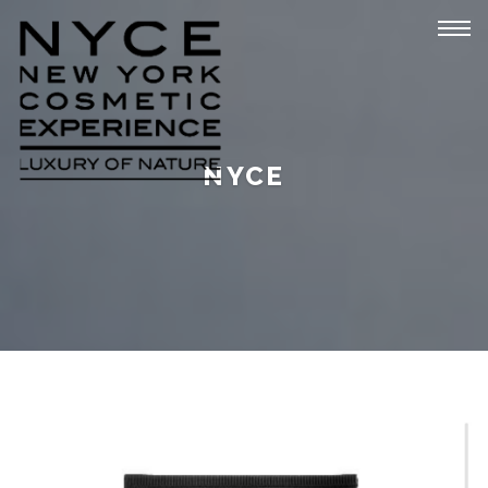
Tog
navi
NYCE