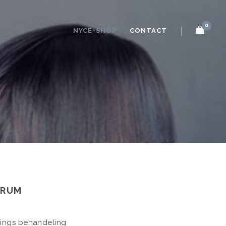
0
NYCE-SHOP
CONTACT
ERUM
gings behandeling