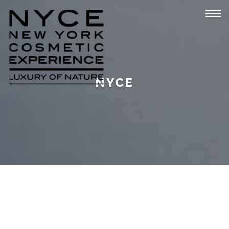
Tog
navi
NYCE