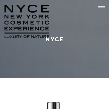
Tog
navi
NYCE